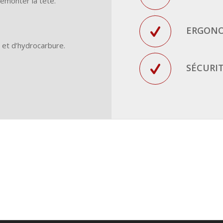
émonter la tête.
ERGON
 et d’hydrocarbure.
SÉCURI