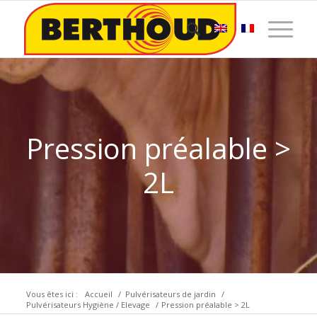
Pression préalable >
2L
Vous êtes ici :
Accueil
/
Pulvérisateurs de jardin
/
Pulvérisateurs Hygiène / Elevage
/
Pression préalable > 2L