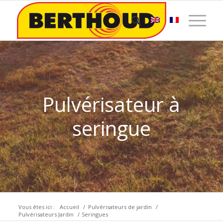
Pulvérisateur à
seringue
Vous êtes ici :
Accueil
/
Pulvérisateurs de jardin
/
Pulvérisateurs Jardin
/
Seringues