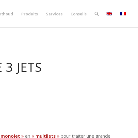
rthoud
Produits
Services
Conseils
3 JETS
 monojet »
en
« multijets »
pour traiter une grande