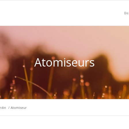
Be
Atomiseurs
rdin
/
Atomiseur